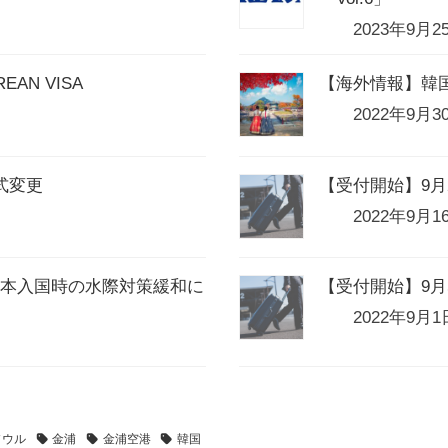
2023年9月2
N VISA
【海外情報】韓国
2022年9月3
式変更
【受付開始】9月
2022年9月1
の日本入国時の水際対策緩和に
【受付開始】9
2022年9月1
ソウル
金浦
金浦空港
韓国