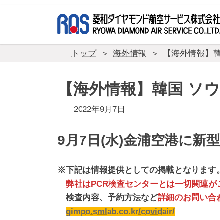
コ
ナ
ン
ビ
テ
ゲ
ン
ー
ツ
シ
トップ
海外情報
【海外情報】韓
へ
ョ
ス
ン
キ
に
【海外情報】韓国 ソウ
ッ
移
プ
動
2022年9月7日
9月7日(水)金浦空港に
※下記は情報提供としての掲載となります
弊社はPCR検査センターとは一切関連が
検査内容、予約方法など
詳細のお問い合
gimpo.smlab.co.kr/covidair/