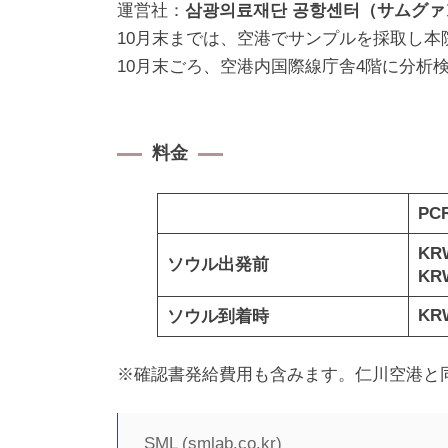
運営社：
삼광의료재단 공항센터（サムグ
10月末までは、空港でサンプルを採取し
10月末ごろ、空港内国際線庁舎4階に分析
料金
PC
KR
ソウル出発前
KR
KRW
ソウル到着時
※確認書発給費用も含みます。仁川空港と
SML (smlab.co.kr)