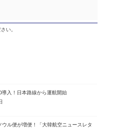
ださい。
-10導入！日本路線から運航開始
日
ソウル便が増便！「大韓航空ニュースレタ