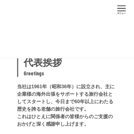
コ
ナ
ン
ビ
テ
ゲ
ン
ー
ツ
シ
トップ
会社案内
代表挨拶
へ
ョ
ス
ン
キ
に
ッ
移
プ
動
代表挨拶
Greetings
当社は1961年（昭和36年）に設立され、主に
企業様の海外出張をサポートする旅行会社と
してスタートし、今日まで60年以上にわたる
歴史を誇る老舗の旅行会社です。
これはひとえに関係者の皆様からのご支援の
おかげと深く感謝申し上げます。