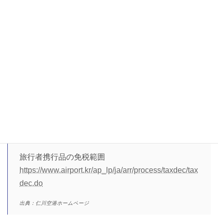
税関申告書 新様式（見本）
新様式運用開始に伴い、
旧様式は無効
となりました。
旧様式で申告し、入国税関審査で止められるケースが発生
しているのでご注意ください。
旅行者携行品の免税範囲
https://www.airport.kr/ap_lp/ja/arr/process/taxdec/tax
dec.do
出典：仁川空港ホームページ