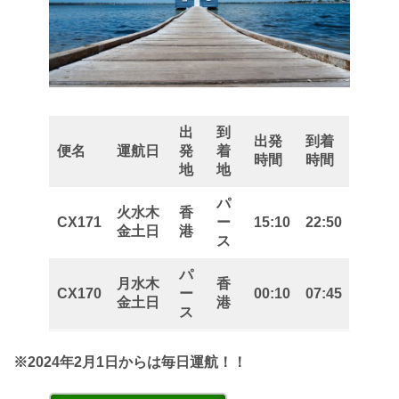
出
到
出発
到着
便名
運航日
発
着
時間
時間
地
地
パ
火水木
香
CX171
ー
15:10
22:50
金土日
港
ス
パ
月水木
香
CX170
ー
00:10
07:45
金土日
港
ス
※2024年2月1日からは毎日運航！！