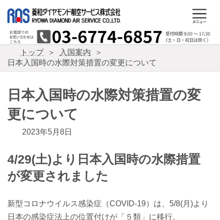
コ
ナ
ン
ビ
テ
ゲ
ン
ー
ツ
シ
トップ
入国案内
へ
ョ
日本入国時の水際対策措置の変更について
ス
ン
キ
に
ッ
移
日本入国時の水際対策措置の変
プ
動
更について
2023年5月8日
4/29(土)より日本入国時の水際措置
が変更されました
新型コロナウイルス感染症（COVID-19）は、5/8(月)より
日本の感染症法上の位置付けが「５類」に移行。