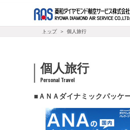
コ
ナ
ン
ビ
テ
ゲ
ン
ー
ツ
シ
トップ
個人旅行
へ
ョ
ス
ン
キ
に
ッ
移
プ
動
個人旅行
Personal Travel
■ＡＮＡダイナミックパッケ