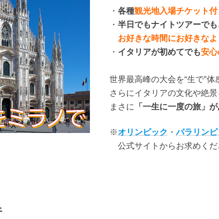
・
各種
観光地入場チケット付
・
半日でもナイトツアーでも
お好きな時間にお好きなよ
・
イタリアが初めてでも
安心
世界最高峰の大会を“生で”体
さらにイタリアの文化や絶景
まさに
「一生に一度の旅」が
※
オリンピック
・
パラリンピ
公式サイトからお求めくだ
行