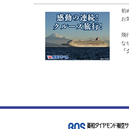
初
お
飛
な
「