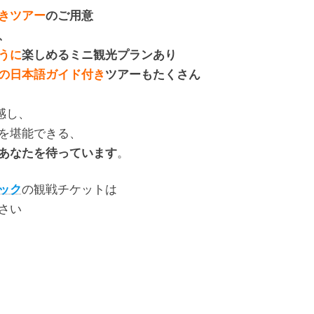
きツアー
のご用意
、
うに
楽しめるミニ観光プランあり
の日本語ガイド付き
ツアーもたくさん
感し、
を堪能できる、
あなたを待っています
。
ック
の観戦チケットは
さい