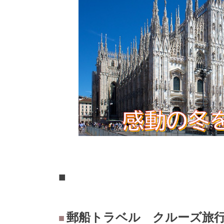
■
郵船トラベル クルーズ旅
■