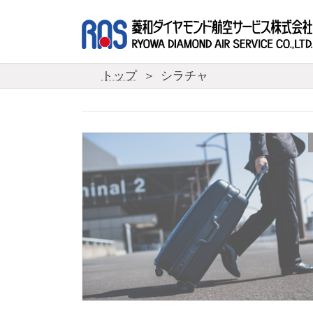
コ
ナ
ン
ビ
テ
ゲ
ン
ー
ツ
シ
トップ
シラチャ
へ
ョ
ス
ン
キ
に
ッ
移
プ
動