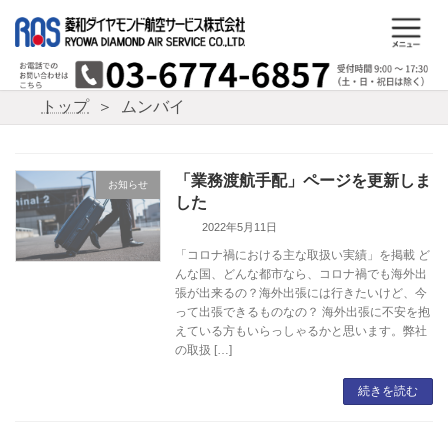
コ
ナ
ン
ビ
テ
ゲ
ン
ー
ツ
シ
トップ
ムンバイ
へ
ョ
ス
ン
キ
に
ッ
移
「業務渡航手配」ページを更新しま
お知らせ
プ
動
した
2022年5月11日
「コロナ禍における主な取扱い実績」を掲載 ど
んな国、どんな都市なら、コロナ禍でも海外出
張が出来るの？海外出張には行きたいけど、今
って出張できるものなの？ 海外出張に不安を抱
えている方もいらっしゃるかと思います。弊社
の取扱 […]
続きを読む