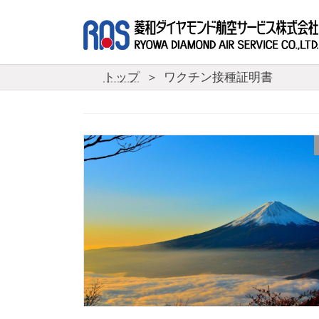
コ
ナ
ン
ビ
テ
ゲ
ン
ー
ツ
シ
トップ
ワクチン接種証明書
へ
ョ
ス
ン
キ
に
ッ
移
プ
動