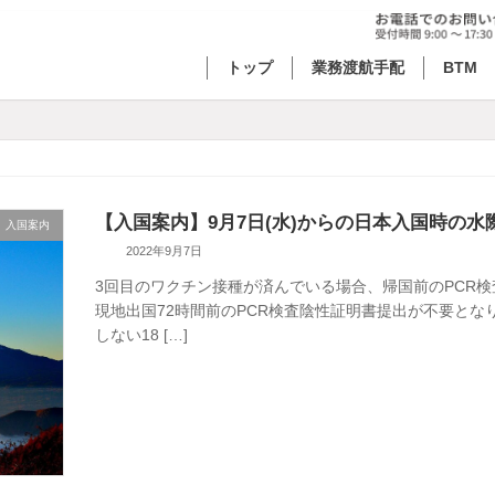
トップ
業務渡航手配
BTM
【入国案内】9月7日(水)からの日本入国時の
入国案内
2022年9月7日
3回目のワクチン接種が済んでいる場合、帰国前のPCR検査
現地出国72時間前のPCR検査陰性証明書提出が不要とな
しない18 […]