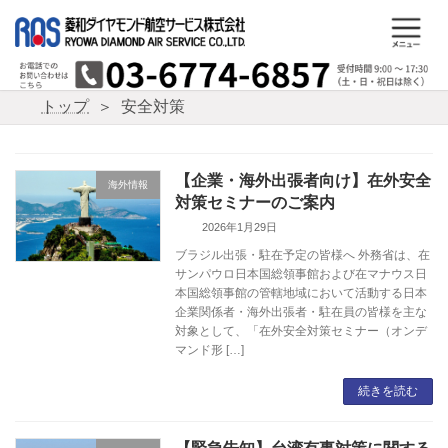
コ
ナ
ン
ビ
テ
ゲ
ン
ー
ツ
シ
トップ
安全対策
へ
ョ
ス
ン
キ
に
ッ
移
【企業・海外出張者向け】在外安全
海外情報
プ
動
対策セミナーのご案内
2026年1月29日
ブラジル出張・駐在予定の皆様へ 外務省は、在
サンパウロ日本国総領事館および在マナウス日
本国総領事館の管轄地域において活動する日本
企業関係者・海外出張者・駐在員の皆様を主な
対象として、「在外安全対策セミナー（オンデ
マンド形 […]
続きを読む