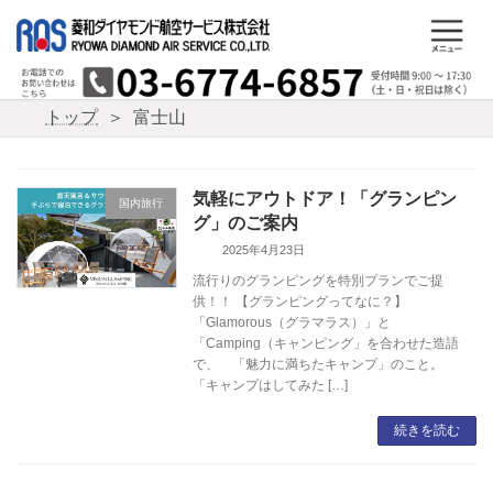
コ
ナ
ン
ビ
テ
ゲ
ン
ー
ツ
シ
トップ
富士山
へ
ョ
ス
ン
キ
に
ッ
移
気軽にアウトドア！「グランピン
国内旅行
プ
動
グ」のご案内
2025年4月23日
流行りのグランピングを特別プランでご提
供！！ 【グランピングってなに？】
「Glamorous（グラマラス）」と
「Camping（キャンピング」を合わせた造語
で、 「魅力に満ちたキャンプ」のこと。
「キャンプはしてみた […]
続きを読む