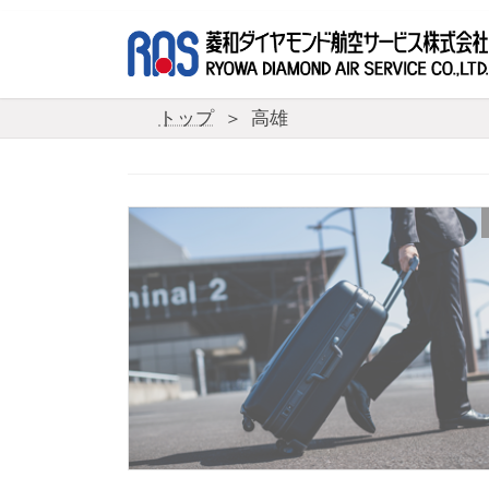
コ
ナ
ン
ビ
テ
ゲ
ン
ー
ツ
シ
トップ
高雄
へ
ョ
ス
ン
キ
に
ッ
移
プ
動