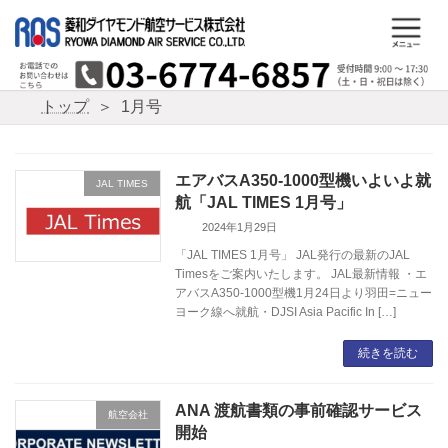
コ
ナ
ン
ビ
テ
ゲ
ン
ー
ツ
シ
トップ
1月号
へ
ョ
ス
ン
キ
に
ッ
移
エアバスA350-1000型機いよいよ就
JAL TIMES
プ
動
航「JAL TIMES 1月号」
2024年1月29日
「JAL TIMES 1月号」 JAL発行の最新のJAL
Timesをご案内いたします。 JAL最新情報 ・エ
アバスA350-1000型機1月24日より羽田=ニュー
ヨーク線へ就航・DJSI Asia Pacific In […]
続きを読む
ANA 渡航書類の事前確認サービス
航空会社
開始