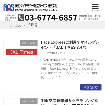
コ
ナ
ン
ビ
テ
ゲ
ン
ー
ツ
シ
トップ
3月号
へ
ョ
ス
ン
キ
に
ッ
移
Face Expressご利用でマイルプレ
JAL TIMES
プ
動
ゼント「JAL TIMES 3月号」
2024年3月18日
「JAL TIMES 3月号」 JAL発行の最新のJAL
Timesをご案内いたします。 JAL最新情報 ・国
際線 Face Expressご利用でマイル旅! 最大
20,000マイルプレゼントキャンペーン・国際
線 ホノル […]
続きを読む
羽田空港 国際線サクララウンジ拡
JAL TIMES