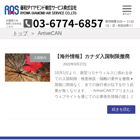
コ
ナ
ン
ビ
テ
ゲ
ン
ー
ツ
シ
トップ
ArriveCAN
へ
ョ
ス
ン
キ
に
ッ
移
【海外情報】カナダ入国制限撤廃
入国案内
プ
動
2022年9月27日
10月1日より、新型コロナウィルスに係わる全
ての入国制限・検査検疫・隔離の要件を撤廃 ●
国籍に関係なく、全ての旅行者が以下を行う必
要が無くなります。 ・ArriveCANアプリまたは
ウェブサイトを通じての公衆衛生情報の提 […]
続きを読む