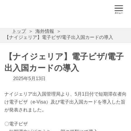
コ
ナ
ン
ビ
テ
ゲ
ン
ー
ツ
シ
トップ
海外情報
へ
ョ
【ナイジェリア】電子ビザ/電子出入国カードの導入
ス
ン
キ
に
ッ
移
【ナイジェリア】電子ビザ/電子
プ
動
出入国カードの導入
2025年5月13日
ナイジェリア出入国管理局より、5月1日付で短期滞在者向
け電子ビザ（e-Visa）及び電子出入国カードを導入した旨
が発表されました。
〇電子ビザ