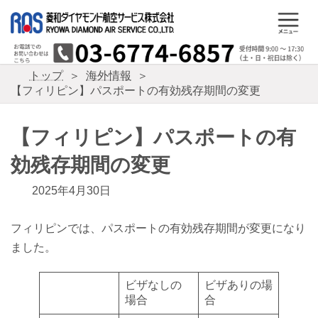
コ
ナ
ン
ビ
テ
ゲ
ン
ー
ツ
シ
トップ
海外情報
へ
ョ
【フィリピン】パスポートの有効残存期間の変更
ス
ン
キ
に
ッ
移
【フィリピン】パスポートの有
プ
動
効残存期間の変更
2025年4月30日
フィリピンでは、パスポートの有効残存期間が変更になり
ました。
ビザなしの
ビザありの場
場合
合