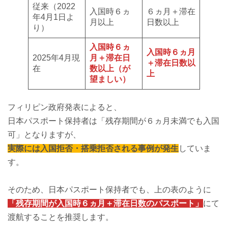
従来（2022
入国時６ヵ
６ヵ月＋滞在
年4月1日よ
月以上
日数以上
り）
入国時６ヵ
入国時６ヵ月
2025年4月現
月＋滞在日
＋滞在日数以
在
数以上（が
上
望ましい）
フィリピン政府発表によると、
日本パスポート保持者は「残存期間が６ヵ月未満でも入国
可」となりますが、
実際には入国拒否・搭乗拒否される事例が発生
していま
す。
そのため、日本パスポート保持者でも、上の表のように
「残存期間が入国時６ヵ月＋滞在日数のパスポート」
にて
渡航することを推奨します。