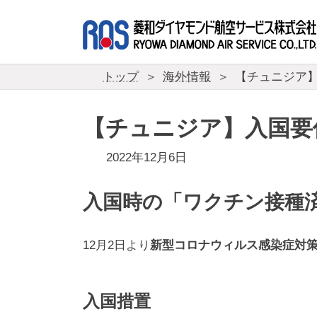
コ
ナ
ン
ビ
テ
ゲ
ン
ー
ツ
シ
トップ
海外情報
【チュニジア
へ
ョ
ス
ン
キ
に
【チュニジア】入国要
ッ
移
プ
動
2022年12月6日
入国時の「ワクチン接種済
12月2日より
新型コロナウィルス感染症対
入国措置