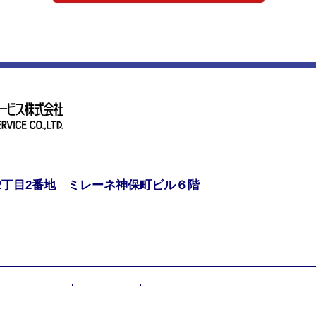
2丁目2番地 ミレーネ神保町ビル６階
ュリティポリシー
保険勧誘方針
旅行業法に基づく表示
採用応募者の個