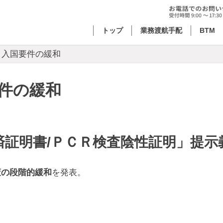
トップ
業務渡航手配
BTM
】入国要件の緩和
件の緩和
証明書/ＰＣＲ検査陰性証明」提示
策の段階的緩和
を発表。