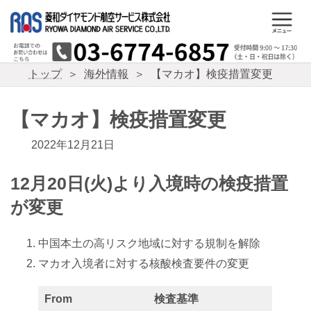
コ
ナ
ン
ビ
テ
ゲ
ン
ー
ツ
シ
トップ
海外情報
【マカオ】検疫措置変更
へ
ョ
ス
ン
キ
に
【マカオ】検疫措置変更
ッ
移
プ
動
2022年12月21日
12月20日(火)より入境時の検疫措置
が変更
中国本土の高リスク地域に対する規制を解除
マカオ入境者に対する核酸検査要件の変更
From
検査基準