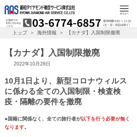
コ
ナ
ン
ビ
テ
ゲ
ン
ー
ツ
シ
トップ
海外情報
【カナダ】入国制限撤廃
へ
ョ
ス
ン
キ
に
【カナダ】入国制限撤廃
ッ
移
プ
動
2022年10月28日
10月1日より、新型コロナウィルス
に係わる全ての入国制限・検査検
疫・隔離の要件を撤廃
●国籍に関係なく、全ての旅行者が
以下を行う必要が無く
なります
。